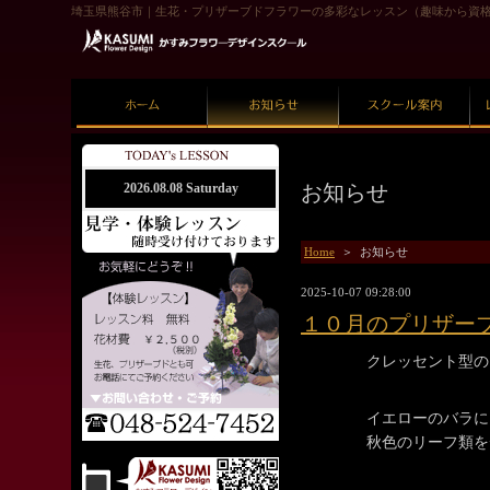
埼玉県熊谷市｜生花・プリザーブドフラワーの多彩なレッスン（趣味から資
ホーム
お知らせ
スクール案内
お知らせ
2026.08.08 Saturday
Home
＞ お知らせ
2025-10-07 09:28:00
１０月のプリザー
クレッセント型の
イエローのバラに
秋色のリーフ類を