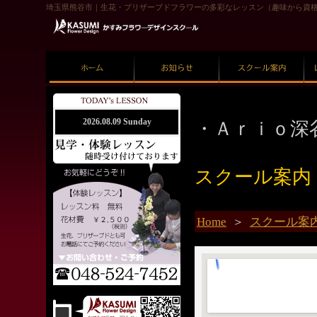
埼玉県熊谷市｜生花・プリザーブドフラワーの多彩なレッスン（趣味から資
ホーム
お知らせ
スクール案内
・Ａｒｉｏ深
2026.08.09 Sunday
スクール案
Home
＞
スクール案