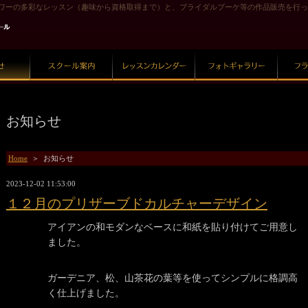
ワーの多彩なレッスン（趣味から資格取得まで）と、ブライダルブーケ等の作品販売を行っ
スクール案内
レッスンカレンダー
フォトギャラリー
お知らせ
Home
＞ お知らせ
2023-12-02 11:53:00
１２月のプリザーブドカルチャーデザイン
アイアンの和モダンなベースに和紙を貼り付けてご用意し
ました。
ガーデニア、松、山茶花の葉等を使ってシンプルに格調高
く仕上げました。